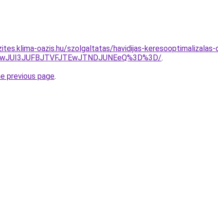
ites.klima-oazis.hu/szolgaltatas/havidijas-keresooptimalizalas-
AwJUI3JUFBJTVFJTEwJTNDJUNEeQ%3D%3D/
.
he previous page
.