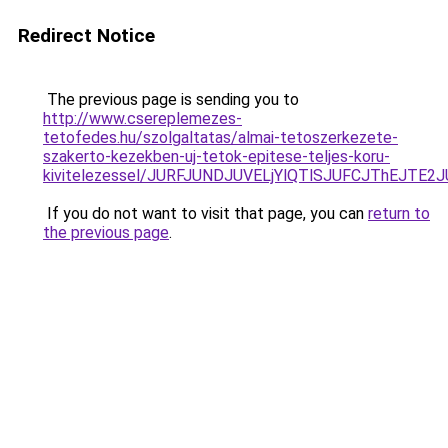
Redirect Notice
The previous page is sending you to
http://www.csereplemezes-
tetofedes.hu/szolgaltatas/almai-tetoszerkezete-
szakerto-kezekben-uj-tetok-epitese-teljes-koru-
kivitelezessel/JURFJUNDJUVELjYlQTlSJUFCJThEJTE
If you do not want to visit that page, you can
return to
the previous page
.