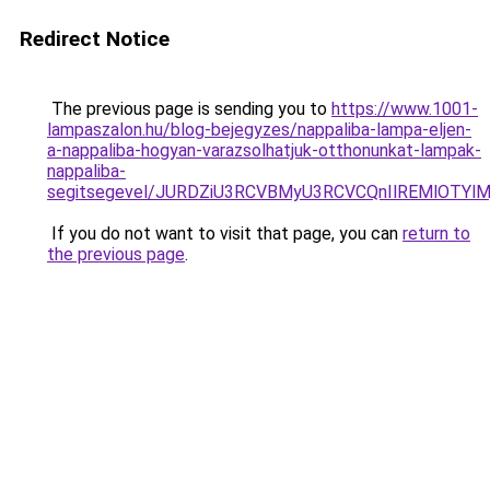
Redirect Notice
The previous page is sending you to
https://www.1001-
lampaszalon.hu/blog-bejegyzes/nappaliba-lampa-eljen-
a-nappaliba-hogyan-varazsolhatjuk-otthonunkat-lampak-
nappaliba-
segitsegevel/JURDZiU3RCVBMyU3RCVCQnIlREMlOTYlM
If you do not want to visit that page, you can
return to
the previous page
.