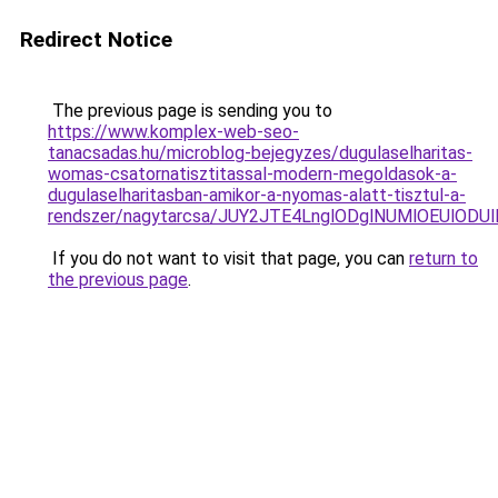
Redirect Notice
The previous page is sending you to
https://www.komplex-web-seo-
tanacsadas.hu/microblog-bejegyzes/dugulaselharitas-
womas-csatornatisztitassal-modern-megoldasok-a-
dugulaselharitasban-amikor-a-nyomas-alatt-tisztul-a-
rendszer/nagytarcsa/JUY2JTE4LnglODglNUMlOEU
If you do not want to visit that page, you can
return to
the previous page
.